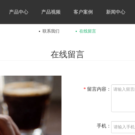
产品中心
产品中心
产品视频
产品视频
客户案例
客户案例
新闻中心
新闻中心
联系我们
在线留言
在线留言
*
留言内容：
手机：