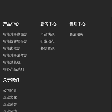
产品中心
新闻中心
售后中心
智能升降煮面炉
产品快讯
售后服务
智能旋转煲仔炉
行业动态
智能卤煮炉
餐饮资讯
智能升降油炸炉
智能炒菜机
核心产品系列
关于我们
公司简介
企业文化
企业荣誉
企业环境