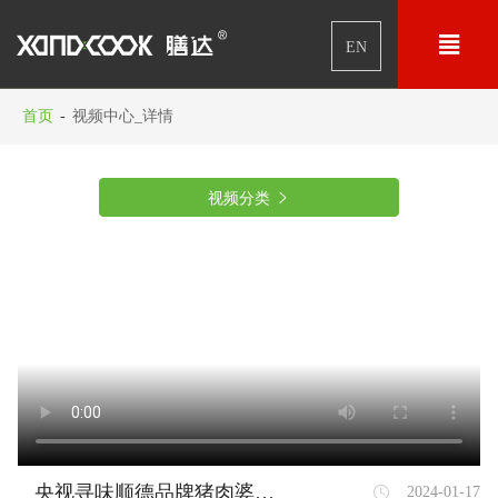

EN
首页
-
视频中心_详情
视频分类

央视寻味顺德品牌猪肉婆用煲仔炉做菜做锅巴油盐饭
2024-01-17
